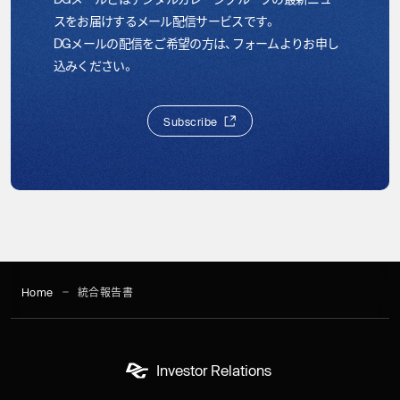
スをお届けするメール配信サービスです。
DGメールの配信をご希望の方は、フォームよりお申し
込みください。
S
u
b
s
c
r
i
b
e
S
u
b
s
c
r
i
b
e
Home
統合報告書
Investor Relations