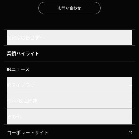
お
問
い
合
わ
せ
お
問
い
合
わ
せ
投資家の皆さまへ
業績ハイライト
業績ハイライト
IRニュース
IRニュース
IRライブラリ
株主・株式関連
その他
コーポレートサイト