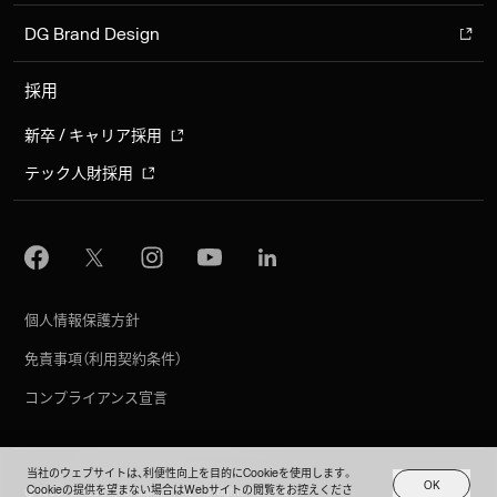
DG Brand Design
採用
新卒 / キャリア採用
テック人財採用
個人情報保護方針
免責事項（利用契約条件）
コンプライアンス宣言
当社のウェブサイトは、利便性向上を目的にCookieを使用します。
O
K
Cookieの提供を望まない場合はWebサイトの閲覧をお控えくださ
©︎ 1995 - 2026 Digital Garage, Inc. All Rights Reserved.