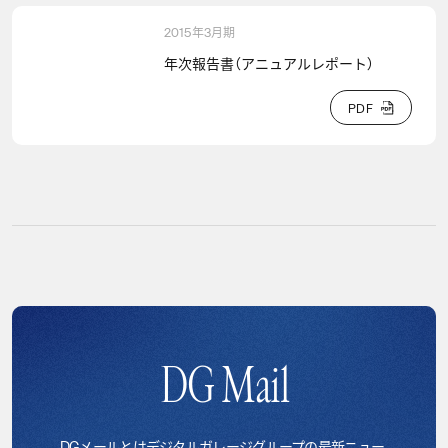
2015年3月期
年次報告書（アニュアルレポート）
P
D
F
P
D
F
DG Mail
DGメールとはデジタルガレージグループの最新ニュー