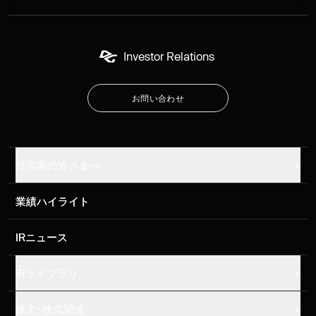
Investor Relations
お
問
い
合
わ
せ
お
問
い
合
わ
せ
投資家の皆さまへ
業績ハイライト
業績ハイライト
IRニュース
IRニュース
IRライブラリ
株主・株式関連