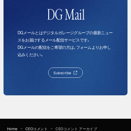
DG Mail
DGメールとはデジタルガレージグループの最新ニュー
スをお届けするメール配信サービスです。
DGメールの配信をご希望の方は、フォームよりお申し
込みください。
S
u
b
s
c
r
i
b
e
S
u
b
s
c
r
i
b
e
Home
CEOコメント
CEOコメント アーカイブ